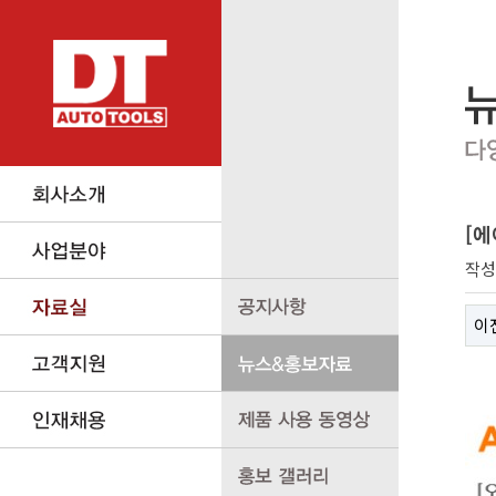
[에
작
이